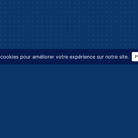
Navigation
L
Blog
C
Contact
Me
FAQ
Po
Home
Po