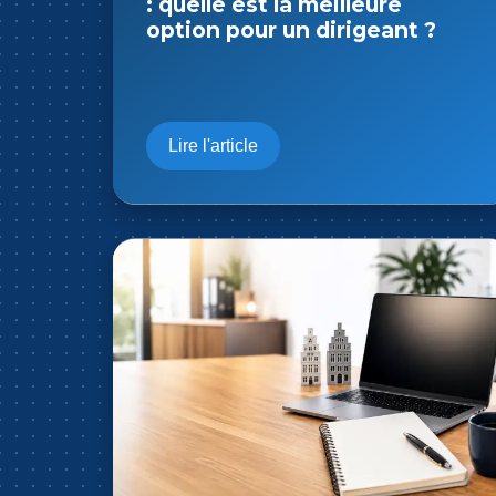
partie de celui-ci à sa société
: à quoi faut-il penser ?
Lire l'article