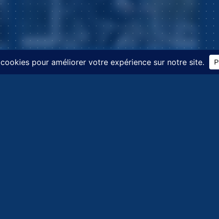
Navigation
L
Blog
C