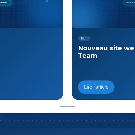
Blog
b pour Fiscal
Pourquoi Fiscal 
comme une fiduc
Optimisée, Digit
Sécurisée ?
Lire l'article