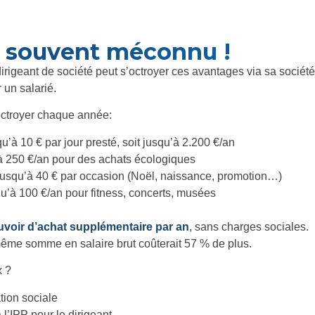
st souvent méconnu !
dirigeant de société peut s’octroyer ces avantages via sa socié
 un salarié.
ctroyer chaque année:
qu’à 10 € par jour presté, soit jusqu’à 2.200 €/an
à 250 €/an pour des achats écologiques
jusqu’à 40 € par occasion (Noël, naissance, promotion…)
qu’à 100 €/an pour fitness, concerts, musées
uvoir d’achat supplémentaire par an
, sans charges sociales.
même somme en salaire brut coûterait 57 % de plus.
x ?
tion sociale
l’IPP pour le dirigeant