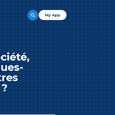
My App
ciété,
ques-
tres
 ?