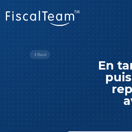
Back
En ta
puis
rep
a