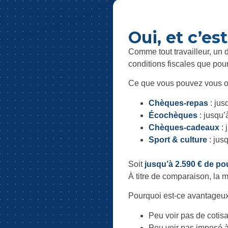
Oui, et c’e
Comme tout travailleur, un 
conditions fiscales que pour
Ce que vous pouvez vous o
Chèques-repas
: jus
Écochèques
: jusqu’
Chèques-cadeaux
: 
Sport & culture
: jus
Soit
jusqu’à 2.590 € de po
À titre de comparaison, la 
Pourquoi est-ce avantageu
Peu voir pas de cotisa
Peu voir pas imposé à 