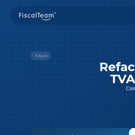
Back
Refac
TVA
Comp