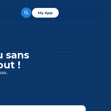
My App
u sans
ut !
rais.