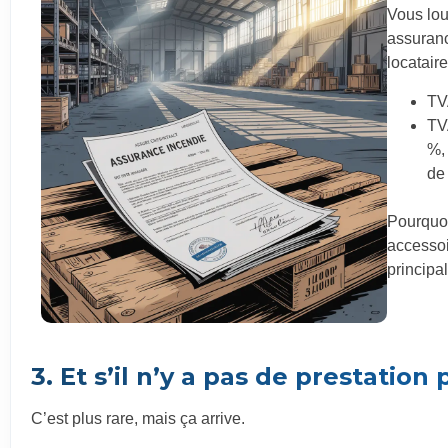
Vous lou
assuranc
locataire
TVA
TV
%,
de
Pourquoi
accessoir
principal
3. Et s’il n’y a pas de prestation 
C’est plus rare, mais ça arrive.